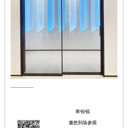
希铂锐
邀您到场参观