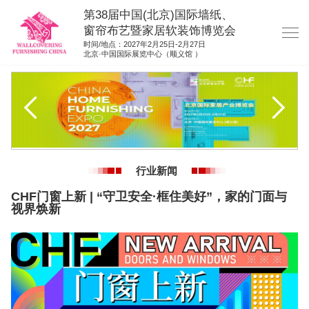
第38届中国(北京)国际墙纸、
窗帘布艺暨家居软装饰博览会
时间/地点：2027年2月25日-2月27日
北京·中国国际展览中心（顺义馆 ）
网站首页
展商服务
观众服务
展位平面图
行业新闻
资料下载
CHF门窗上新 | “守卫安全·框住美好”，家的门面与
展位申请
视界焕新
集团展会
参展联络