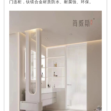
门连柜，钛镁合金材质防水、耐腐蚀、环保。