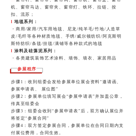
机、窗帘马达、窗帘夹、窗帘灯、铁环、拉链、按
扣、流苏；
l
地毯系列：
·
商用/家用/汽车用地毯、尼龙/纯羊毛/竹地/人造草
皮/毛纤等各种材质地毯、手绣/威尔顿纺织/阿克斯明
斯特纺织/条毯/挂毯/满铺等各种款式的地毯
l
涂料及
硅藻泥
系列：
·
各类建筑装饰艺术涂料、墙饰、墙衣、家居用品
参展程序
步骤1：收到组委会发给参展单位展会资料“邀请函、
参展申请表、 展位图”
步骤2：参展单位填写展会“参展申请表”并加盖公章，
传真至组委会
步骤3：组委会收到“参展申请表”后，双方确认展位并
将签定“参展合同”
步骤4：双方签定参展合同，参展单位在合同日期内支
付展位费用，合同生效。