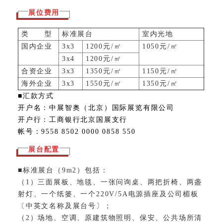
展位费用
类 型
标准展台
室内光地
国内企业
3x3
1200元/㎡
1050元/㎡
3x4
1200元/㎡
合资企业
3x3
1350元/㎡
1150元/㎡
海外企业
3x3
1550元/㎡
1350元/㎡
■汇款方式
开户名：中展智奥（北京）国际展览有限公司
开户行：工商银行北京国展支行
帐号：9558 8502 0000 0858 550
展台配置
■标准展台（9m2）包括：
（1）三面展板、地毯、一张问询桌、两把折椅、两盏
射灯、一个纸篓、一个220V/5A电源插座及公司楣板
〔中英文名称及展台号〕；
（2）场地、空调、原建筑物照明、保安、公共场所清