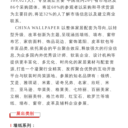
109,021人)。专业观众主要 中国境内26个省市地区及
86个采购团体。将近60%的参观者以采购和寻求货源
为主要目的,将近32%的人了解市场信息以及建立商业
联系。
CHINA WALLPAPER 以整体家居配套为导向,以转
型升级、改革创新为主题,呈现涵括墙纸、墙布、窗帘
布艺、家纺面料、饰品花边、窗饰遮阳、皮革软包等
丰富品类,依托展会的平台聚合效应,释放强大的行业信
息,为众多国内外优秀设计师、软装企业、设计机构等
提供更丰富化、多元化、时尚化的家居素材与配套资
源,打造一个凝聚行业精英、发挥聚合优势的互动开放
平台与软装时尚策源地。参展的知名品牌有：领绣、
艾是、雅琪诺、米素、诺奇兄弟、名家、欣旺、米
兰、亚马逊、华菜美、格莱美、七特丽、百丽美家、
立桐、别丽美特、格兰布郎、红宝石、欧罗兰等墙
纸、墙布、窗帘、皮革及辅料企业参展。
展出类别
l
墙纸系列：