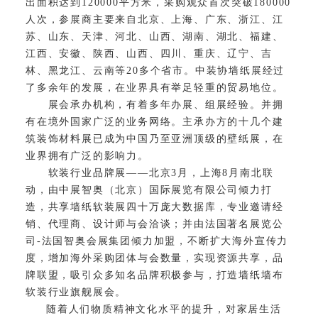
出面积达到120000平方米，采购观众首次突破180000
人次，参展商主要来自北京、上海、广东、浙江、江
苏、山东、天津、河北、山西、湖南、湖北、福建、
江西、安徽、陕西、山西、四川、重庆、辽宁、吉
林、黑龙江、云南等20多个省市。中装协墙纸展经过
了多余年的发展，在业界具有举足轻重的贸易地位。
展会承办机构，有着多年办展、组展经验。并拥
有在境外国家广泛的业务网络。主承办方的十几个建
筑装饰材料展已成为中国乃至亚洲顶级的壁纸展，在
业界拥有广泛的影响力。
软装行业品牌展——北京3月，上海8月南北联
动，由中展智奥（北京）国际展览有限公司倾力打
造，共享墙纸软装展四十万庞大数据库，专业邀请经
销、代理商、设计师与会洽谈；并由法国著名展览公
司-法国智奥会展集团倾力加盟，不断扩大海外宣传力
度，增加海外采购团体与会数量，实现资源共享，品
牌联盟，吸引众多知名品牌积极参与，打造墙纸墙布
软装行业旗舰展会。
随着人们物质精神文化水平的提升，对家居生活