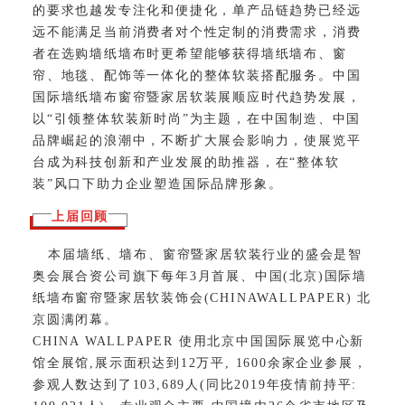
的要求也越发专注化和便捷化，单产品链趋势已经远
远不能满足当前消费者对个性定制的消费需求，消费
者在选购墙纸墙布时更希望能够获得墙纸墙布、窗
帘、地毯、配饰等一体化的整体软装搭配服务。中国
国际墙纸墙布窗帘暨家居软装展顺应时代趋势发展，
以“引领整体软装新时尚”为主题，在中国制造、中国
品牌崛起的浪潮中，不断扩大展会影响力，使展览平
台成为科技创新和产业发展的助推器，在“整体软
装”风口下助力企业塑造国际品牌形象。
上届回顾
本届墙纸、墙布、窗帘暨家居软装行业的盛会是智
奥会展合资公司旗下每年3月首展、中国(北京)国际墙
纸墙布窗帘暨家居软装饰会(CHINAWALLPAPER) 北
京圆满闭幕。
CHINA WALLPAPER 使用北京中国国际展览中心新
馆全展馆,展示面积达到12万平, 1600余家企业参展，
参观人数达到了103,689人(同比2019年疫情前持平: