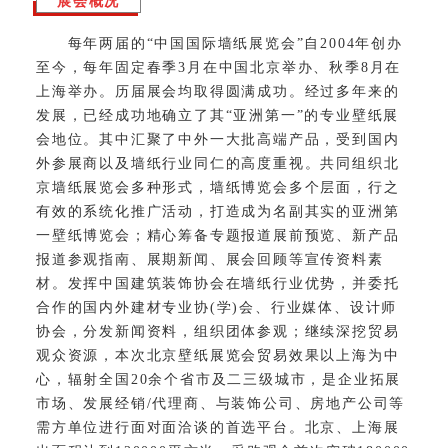
展会概况
每年两届的“中国国际墙纸展览会”自2004年创办
至今，每年固定春季3月在中国北京举办、秋季8月在
上海举办。历届展会均取得圆满成功。经过多年来的
发展，已经成功地确立了其“亚洲第一”的专业壁纸展
会地位。其中汇聚了中外一大批高端产品，受到国内
外参展商以及墙纸行业同仁的高度重视。共同组织北
京墙纸展览会多种形式，墙纸博览会多个层面，行之
有效的系统化推广活动，打造成为名副其实的亚洲第
一壁纸博览会；精心筹备专题报道展前预览、新产品
报道参观指南、展期新闻、展会回顾等宣传资料素
材。发挥中国建筑装饰协会在墙纸行业优势，并委托
合作的国内外建材专业协(学)会、行业媒体、设计师
协会，分发新闻资料，组织团体参观；继续深挖贸易
观众资源，本次北京壁纸展览会贸易效果以上海为中
心，辐射全国20余个省市及二三级城市，是企业拓展
市场、发展经销/代理商、与装饰公司、房地产公司等
需方单位进行面对面洽谈的首选平台。北京、上海展