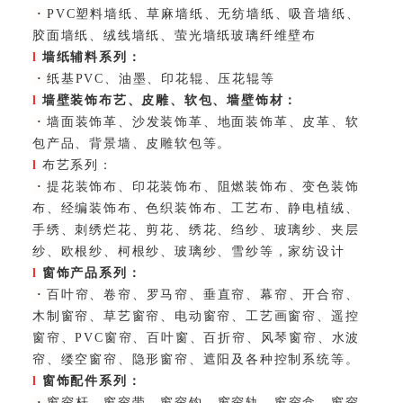
·
PVC塑料墙纸、草麻墙纸、无纺墙纸、吸音墙纸、
胶面墙纸、绒线墙纸、萤光墙纸玻璃纤维壁布
l
墙纸辅料系列：
·
纸基PVC、油墨、印花辊、压花辊等
l
墙壁装饰布艺、皮雕、软包、墙壁饰材：
·
墙面装饰革、沙发装饰革、地面装饰革、皮革、软
包产品、背景墙、皮雕软包等。
l
布艺系列：
·
提花装饰布、印花装饰布、阻燃装饰布、变色装饰
布、经编装饰布、色织装饰布、工艺布、静电植绒、
手绣、刺绣烂花、剪花、绣花、绉纱、玻璃纱、夹层
纱、欧根纱、柯根纱、玻璃纱、雪纱等，家纺设计
l
窗饰产品系列：
·
百叶帘、卷帘、罗马帘、垂直帘、幕帘、开合帘、
木制窗帘、草艺窗帘、电动窗帘、工艺画窗帘、遥控
窗帘、PVC窗帘、百叶窗、百折帘、风琴窗帘、水波
帘、缕空窗帘、隐形窗帘、遮阳及各种控制系统等。
l
窗饰配件系列：
·
窗帘杆、窗帘带、窗帘钩、窗帘轨、窗帘盒、窗帘