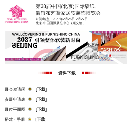
第38届中国(北京)国际墙纸、
窗帘布艺暨家居软装饰博览会
时间/地点：2027年2月25日-2月27日
北京·中国国际展览中心（顺义馆 ）
网站首页
展商服务
观众服务
展位平面图
资料下载
资料下载
展位申请
展会邀请函
[下载]
集团展会
参展申请表
[下载]
展位平面图
[下载]
参展联络
搭建 · 手册
[下载]